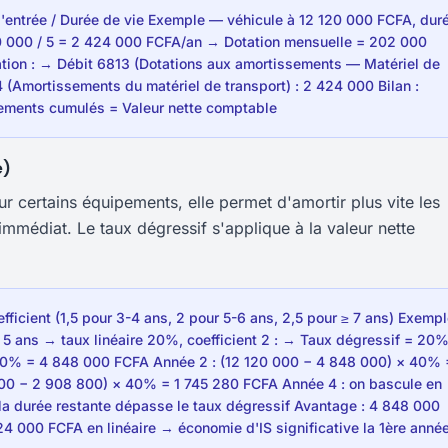
d'entrée / Durée de vie Exemple — véhicule à 12 120 000 FCFA, dur
20 000 / 5 = 2 424 000 FCFA/an → Dotation mensuelle = 202 000
ation : → Débit 6813 (Dotations aux amortissements — Matériel de
 (Amortissements du matériel de transport) : 2 424 000 Bilan :
sements cumulés = Valeur nette comptable
e)
certains équipements, elle permet d'amortir plus vite les
mmédiat. Le taux dégressif s'applique à la valeur nette
fficient (1,5 pour 3-4 ans, 2 pour 5-6 ans, 2,5 pour ≥ 7 ans) Exempl
 ans → taux linéaire 20%, coefficient 2 : → Taux dégressif = 20
40% = 4 848 000 FCFA Année 2 : (12 120 000 − 4 848 000) × 40% 
00 − 2 908 800) × 40% = 1 745 280 FCFA Année 4 : on bascule en
r la durée restante dépasse le taux dégressif Avantage : 4 848 000
4 000 FCFA en linéaire → économie d'IS significative la 1ère anné