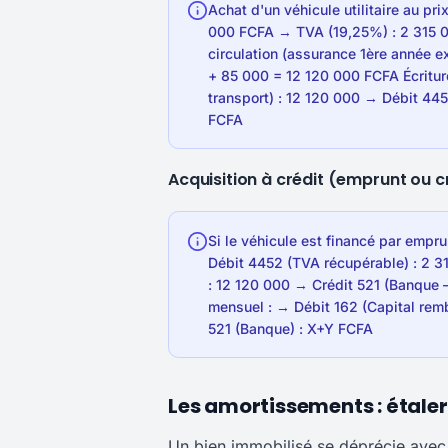
Achat d'un véhicule utilitaire au p
000 FCFA → TVA (19,25%) : 2 315 0
circulation (assurance 1ère année e
+ 85 000 = 12 120 000 FCFA Écritur
transport) : 12 120 000 → Débit 44
FCFA
Acquisition à crédit (emprunt ou c
Si le véhicule est financé par empr
Débit 4452 (TVA récupérable) : 2 3
: 12 120 000 → Crédit 521 (Banqu
mensuel : → Débit 162 (Capital remb
521 (Banque) : X+Y FCFA
Les amortissements : étaler
Un bien immobilisé se déprécie avec 