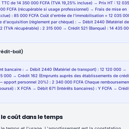
rix TTC de 14 350 000 FCFA (TVA 19,25% incluse) → Prix HT : 12 03
00 FCFA (récupérable si usage professionnel) → Frais de mise en
xclue) : 85 000 FCFA Coût d'entrée de l'immobilisation = 12 035 00
e d'acquisition (règlement par chèque) : → Débit 2440 (Matériel de
52 (TVA récupérable) : 2 315 000 → Crédit 521 (Banque) : 14 435 0
rédit-bail)
unt bancaire : → Débit 2440 (Matériel de transport) : 12 120 000 →
15 000 → Crédit 162 (Emprunts auprès des établissements de crédi
e — apport personnel 20%) : 2 340 000 FCFA Chaque remboursemen
oursé) : X FCFA → Débit 671 (Intérêts bancaires) : Y FCFA → Crédi
 le coût dans le temps
le temps et l'usage. L'amortissement est la constatation