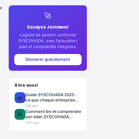
e
🚀
Essayez Jomawel
Logiciel de gestion conforme
SYSCOHADA, avec facturation,
paie et comptabilité intégrées.
Démarrer gratuitement
À lire aussi
Guide SYSCOHADA 2025 :
📊
ce que chaque entreprise
camerounaise doit savoir
8
min
Comment lire et comprendre
📝
son bilan SYSCOHADA
quand on n'est pas
11
min
comptable