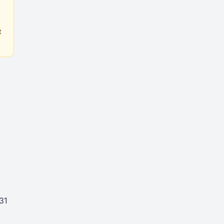
t
 31