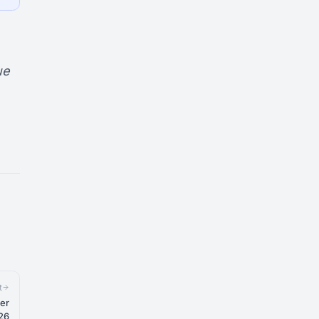
ue
t
er
026