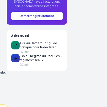
SYSCOHADA, avec facturation,
paie et comptabilité intégrées.
Démarrer gratuitement
À lire aussi
TVA au Cameroun : guide
📑
pratique pour la déclarer
correctement en 2025
7
min
IGS ou Régime du Réel : les 2
📝
régimes fiscaux
camerounais et leurs
7
min
obligations SYSCOHADA
gle,