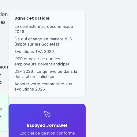
tion
Dans cet article
tes
Le contexte macroéconomique
2026
Ce qui change en matière d'IS
(Impôt sur les Sociétés)
Évolutions TVA 2026
IRPP et paie : ce que les
employeurs doivent anticiper
sion
DSF 2026 : ce qui évolue dans la
e
déclaration statistique
I.
Adapter votre comptabilité aux
évolutions 2026
du
🚀
s
Essayez Jomawel
Logiciel de gestion conforme